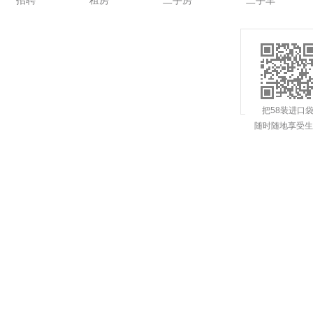
招聘
租房
二手房
二手车
把58装进口
随时随地享受生